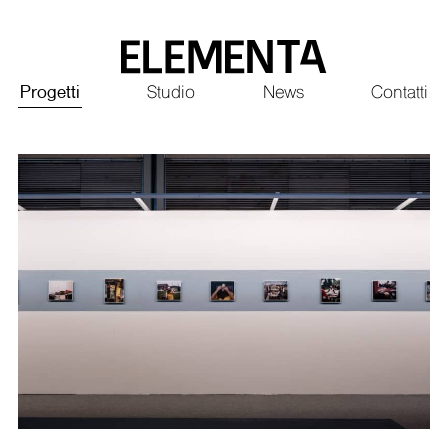
Saltar
al
contenido
Principale
Progetti
Studio
News
Contatti
principal