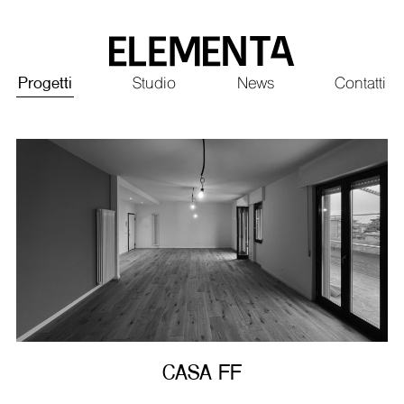
Saltar
al
contenido
Principale
Progetti
Studio
News
Contatti
principal
CASA FF