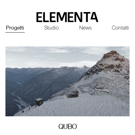
Saltar
al
contenido
Principale
Progetti
Studio
News
Contatti
principal
QUBO