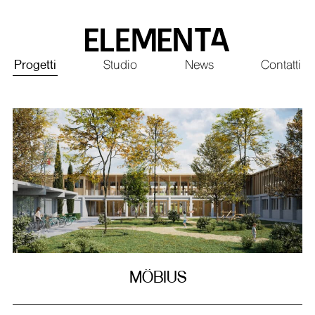
Saltar
al
contenido
Principale
Progetti
Studio
News
Contatti
principal
MÖBIUS