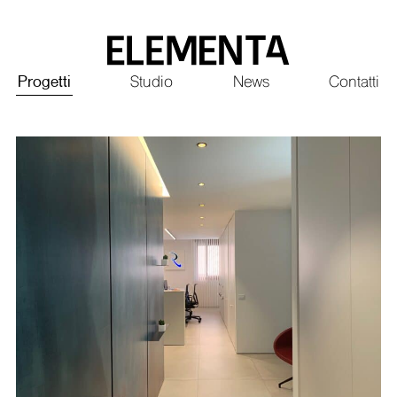
Saltar
al
contenido
Principale
Progetti
Studio
News
Contatti
principal