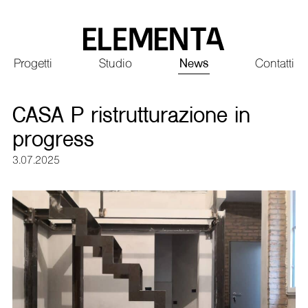
Saltar
al
contenido
Principale
Progetti
Studio
News
Contatti
principal
CASA P ristrutturazione in
progress
3.07.2025